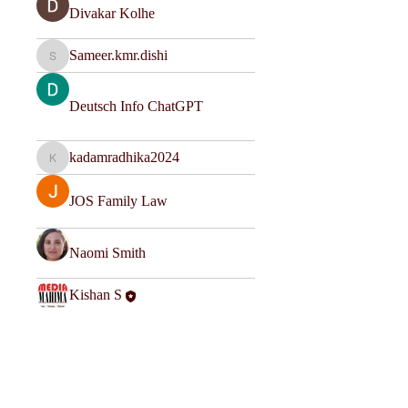
Divakar Kolhe
Sameer.kmr.dishi
Sameer.kmr.dishi
Deutsch Info ChatGPT
kadamradhika2024
kadamradhika2024
JOS Family Law
Naomi Smith
Kishan S
Harry Smith
nyla harper