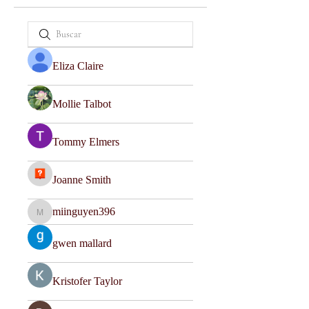
Eliza Claire
Mollie Talbot
Tommy Elmers
Joanne Smith
miinguyen396
miinguyen396
gwen mallard
Kristofer Taylor