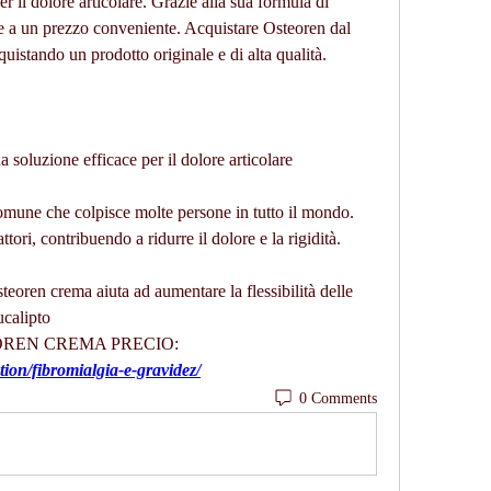
r il dolore articolare. Grazie alla sua formula di 
le a un prezzo conveniente. Acquistare Osteoren dal 
cquistando un prodotto originale e di alta qualità.
 soluzione efficace per il dolore articolare
omune che colpisce molte persone in tutto il mondo. 
tori, contribuendo a ridurre il dolore e la rigidità.
steoren crema aiuta ad aumentare la flessibilità delle 
ucalipto 
TEOREN CREMA PRECIO:
ion/fibromialgia-e-gravidez/
0 Comments