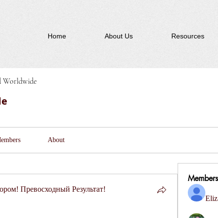
Home
About Us
Resources
d Worldwide
de
embers
About
Members
ром! Превосходный Результат!
Eliz