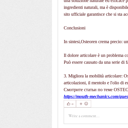
una soluzione naturale ed efficace pe
ingredienti naturali, ma è disponibi
sito ufficiale garantisce che si sta a
Conclusioni
In sintesi,Osteoren crema precio: una
Il dolore articolare è un problema c
Può essere causato da una serie di fat
3. Migliora la mobilità articolare: O
articolazioni, il mentolo e l'olio di e
Смотрите статьи по теме OS
https://mouth-mechanics.com/quest
0
Write a comment...