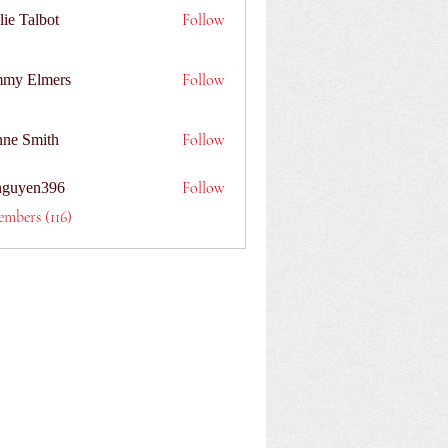
Follow
lie Talbot
Follow
my Elmers
Follow
nne Smith
Follow
nguyen396
n396
embers (116)