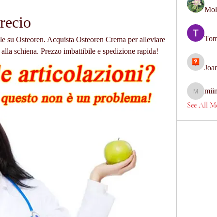
Mol
recio
Tom
e su Osteoren. Acquista Osteoren Crema per alleviare 
 e alla schiena. Prezzo imbattibile e spedizione rapida!
Joa
mii
miinguye
See All M