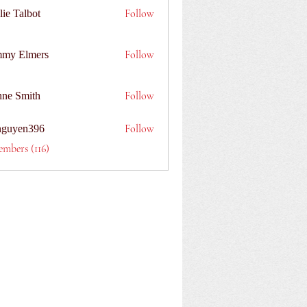
Follow
lie Talbot
Follow
my Elmers
Follow
nne Smith
Follow
nguyen396
n396
embers (116)