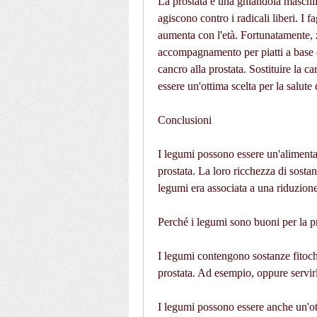
La prostata è una ghiandola maschile
agiscono contro i radicali liberi. I f
aumenta con l'età. Fortunatamente,
accompagnamento per piatti a base d
cancro alla prostata. Sostituire la 
essere un'ottima scelta per la salute 
Conclusioni
I legumi possono essere un'alimentaz
prostata. La loro ricchezza di sosta
legumi era associata a una riduzione 
Perché i legumi sono buoni per la p
I legumi contengono sostanze fitochi
prostata. Ad esempio, oppure servirl
I legumi possono essere anche un'ott