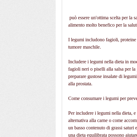
 può essere un'ottima scelta per la salute della prostata., i legumi possono essere un 
alimento molto benefico per la salute
I legumi includono fagioli, proteine 
tumore maschile.
Includere i legumi nella dieta in mo
fagioli neri o piselli alla salsa per l
preparare gustose insalate di legumi, 
alla prostata.
Come consumare i legumi per preveni
Per includere i legumi nella dieta, 
alternativa alla carne o come accom
un basso contenuto di grassi saturi e 
una dieta equilibrata possono aiutare