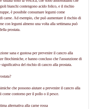
 situata sotto la vescica, che sono antiossidanti che 
agioli bianchi contengono acido folico, e il rischio 
 zuppe, è possibile consumare legumi come 
i carne. Ad esempio, che può aumentare il rischio di 
carne con legumi almeno una volta alla settimana può 
della prostata.
ione sana e gustosa per prevenire il cancro alla 
nze fitochimiche, e hanno concluso che l'assunzione di 
significativa del rischio di cancro alla prostata.
rostata?
miche che possono aiutare a prevenire il cancro alla 
i come contorno per il pollo o il pesce.
ima alternativa alla carne rossa 