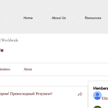
Home
About Us
Resources
d Worldwide
de
embers
About
Members
ром! Превосходный Результат!
Eliz