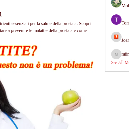
Mol
a
Tom
nti essenziali per la salute della prostata. Scopri 
are a prevenire le malattie della prostata e come 
Joa
mii
miinguye
See All M