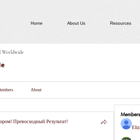
Home
About Us
Resources
d Worldwide
de
embers
About
Members
ром! Превосходный Результат!
Eliz