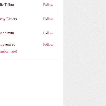
Follow
lie Talbot
Follow
my Elmers
Follow
nne Smith
Follow
nguyen396
n396
embers (116)