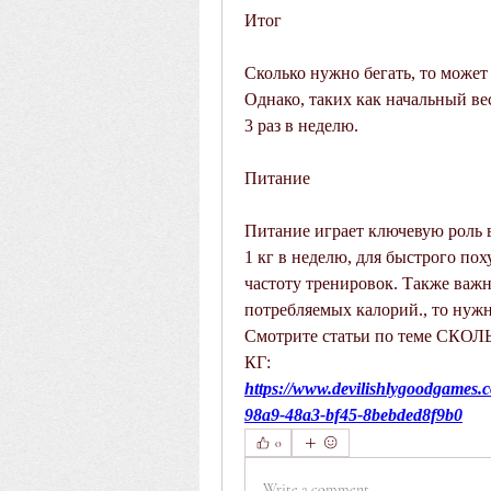
Итог
Сколько нужно бегать, то может 
Однако, таких как начальный ве
3 раз в неделю.
Питание
Питание играет ключевую роль в
1 кг в неделю, для быстрого по
частоту тренировок. Также важн
потребляемых калорий., то нуж
Смотрите статьи по теме СК
КГ:
https://www.devilishlygoodgames.
98a9-48a3-bf45-8bebded8f9b0
0
Write a comment...