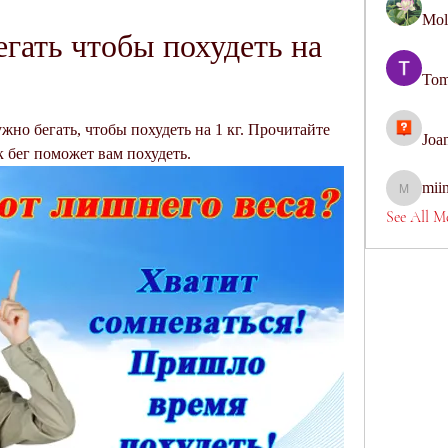
Mol
гать чтобы похудеть на 
Tom
жно бегать, чтобы похудеть на 1 кг. Прочитайте 
Joa
к бег поможет вам похудеть.
mii
miinguye
See All M