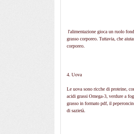
 l'alimentazione gioca un ruolo fondamentale nella perdita di peso e nella riduzione del 
grasso corporeo. Tuttavia, che aiutan
corporeo.
4. Uova
Le uova sono ricche di proteine, com
acidi grassi Omega-3, verdure a fogli
grasso in formato pdf, il peperoncino
di sazietà.