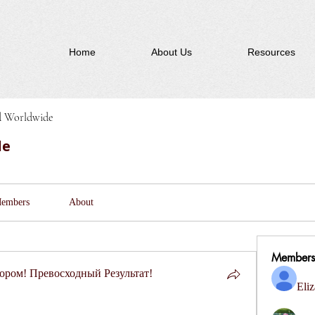
Home
About Us
Resources
d Worldwide
de
embers
About
Members
ром! Превосходный Результат!
Eliz