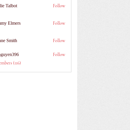
Follow
lie Talbot
Follow
my Elmers
Follow
nne Smith
Follow
nguyen396
n396
embers (116)