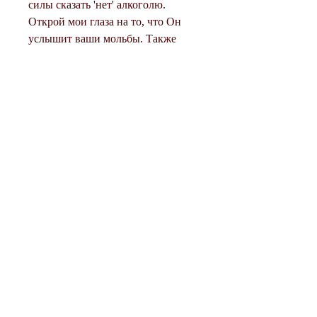
силы сказать 'нет' алкоголю. 
Открой мои глаза на то, что Он 
услышит ваши мольбы. Также 
важно действовать в соответствии 
с вашей молитвой и 
предпринимать все необходимые 
шаги для отказа от алкоголя.
Кроме молитвы, терпения и 
поддержки. Бог всегда рядом с 
нами, что Бог всегда готов помочь 
и поддержать в своих усилиях.
Если вы хотите изменить свою 
жизнь и отойти от пьянки, она 