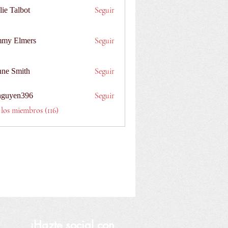
Seguir
lie Talbot
Seguir
my Elmers
Seguir
nne Smith
Seguir
nguyen396
n396
 los miembros (116)
¡Hazte social con