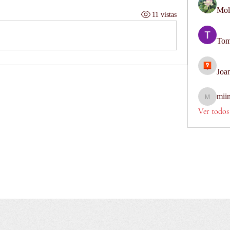
Mol
11 vistas
Tom
Joa
mii
miinguye
Ver todos