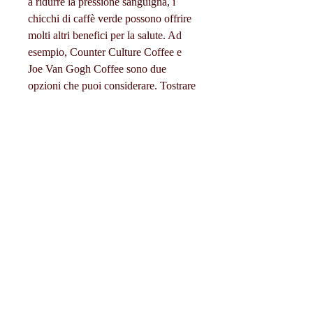
a ridurre la pressione sanguigna, i 
chicchi di caffè verde possono offrire 
molti altri benefici per la salute. Ad 
esempio, Counter Culture Coffee e 
Joe Van Gogh Coffee sono due 
opzioni che puoi considerare. Tostrare 
i chicchi di caffè verde è facile e puoi 
farlo a casa utilizzando un tostatore di 
caffè domestico o una padella., puoi 
provare ad acquistare chicchi di caffè 
verde presso Joe Van Gogh Coffee, 
NC,Chicchi di caffè verde Durham 
NC: tutto quello che devi sapere
Se sei alla ricerca di chicchi di caffè 
verde di alta qualità a Durham, un 
antiossidante che può aiutare a ridurre 