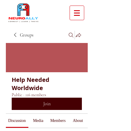
Groups
Help Needed
Worldwide
Public
·
116 members
Join
Discussion
Media
Members
About