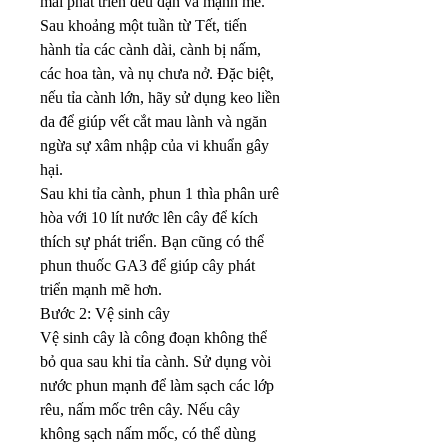
mai phát triển đều đặn và mạnh mẽ. 
Sau khoảng một tuần từ Tết, tiến 
hành tỉa các cành dài, cành bị nấm, 
các hoa tàn, và nụ chưa nở. Đặc biệt, 
nếu tỉa cành lớn, hãy sử dụng keo liền 
da để giúp vết cắt mau lành và ngăn 
ngừa sự xâm nhập của vi khuẩn gây 
hại.
Sau khi tỉa cành, phun 1 thìa phân urê 
hòa với 10 lít nước lên cây để kích 
thích sự phát triển. Bạn cũng có thể 
phun thuốc GA3 để giúp cây phát 
triển mạnh mẽ hơn.
Bước 2: Vệ sinh cây
Vệ sinh cây là công đoạn không thể 
bỏ qua sau khi tỉa cành. Sử dụng vòi 
nước phun mạnh để làm sạch các lớp 
rêu, nấm mốc trên cây. Nếu cây 
không sạch nấm mốc, có thể dùng 