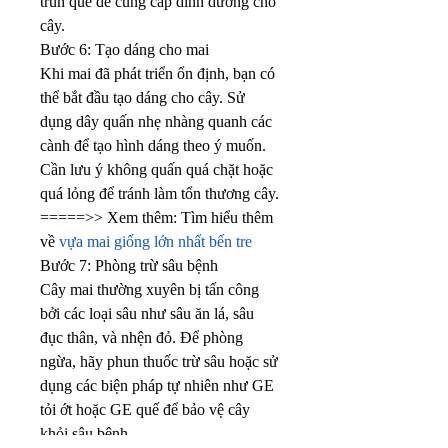
trùn quế để cung cấp dinh dưỡng cho 
cây.
Bước 6: Tạo dáng cho mai
Khi mai đã phát triển ổn định, bạn có 
thể bắt đầu tạo dáng cho cây. Sử 
dụng dây quấn nhẹ nhàng quanh các 
cành để tạo hình dáng theo ý muốn. 
Cần lưu ý không quấn quá chặt hoặc 
quá lỏng để tránh làm tổn thương cây.
=====>> Xem thêm: Tìm hiểu thêm 
về 
vựa mai giống lớn nhất bến tre
Bước 7: Phòng trừ sâu bệnh
Cây mai thường xuyên bị tấn công 
bởi các loại sâu như sâu ăn lá, sâu 
đục thân, và nhện đỏ. Để phòng 
ngừa, hãy phun thuốc trừ sâu hoặc sử 
dụng các biện pháp tự nhiên như GE 
tỏi ớt hoặc GE quế để bảo vệ cây 
khỏi sâu bệnh.