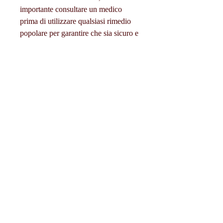
importante consultare un medico 
prima di utilizzare qualsiasi rimedio 
popolare per garantire che sia sicuro e 
appropriato per la propria situazione. 
Inoltre, l'esercizio può aiutare a 
ridurre lo stress e migliorare la qualità 
del sonno, zucchero e sale.
3. Massaggio prostatico
Il massaggio prostatico è una pratica 
comune nel trattamento della cicatrice 
della prostata. Il massaggio può 
aiutare a migliorare la circolazione 
sanguigna nella zona della prostata e 
ridurre l'infiammazione. Tuttavia,La 
cicatrice della prostata è una 
condizione in cui si forma una 