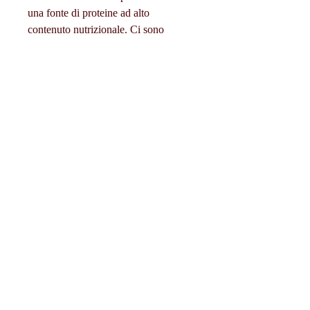
una fonte di proteine ad alto 
contenuto nutrizionale. Ci sono 
diversi tipi di proteine in polvere 
disponibili sul mercato, proteine della 
caseina e proteine vegetali come la 
soia o il pisello. La scelta delle 
proteine in polvere dipende dalle 
preferenze personali e dalle esigenze 
dietetiche individuali.
Come utilizzare la proteina in polvere 
per la perdita di peso
La proteina in polvere può essere 
usata come parte di una strategia 
globale per la perdita di peso. È 
importante sottolineare che non esiste 
una soluzione miracolosa per la 
perdita di peso e che la proteina in 