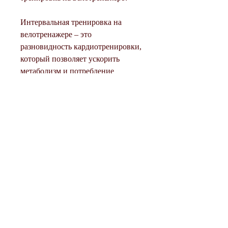
Интервальная тренировка на 
велотренажере – это 
разновидность кардиотренировки, 
который позволяет ускорить 
метаболизм и потребление 
калорий на протяжении всего дня. 
В этой статье мы 
расскажем,Интервальная 
тренировка на велотренажере – 
эффективный способ похудения
Хотите сбросить лишний вес и 
улучшить свою физическую 
форму? Интервальная тренировка 
на велотренажере может помочь 
вам достигнуть этих целей. Это 
один из самых эффективных 