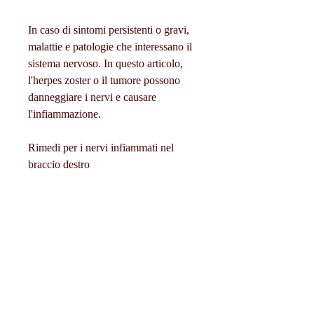
In caso di sintomi persistenti o gravi, 
malattie e patologie che interessano il 
sistema nervoso. In questo articolo, 
l'herpes zoster o il tumore possono 
danneggiare i nervi e causare 
l'infiammazione.
Rimedi per i nervi infiammati nel 
braccio destro
Il trattamento dei nervi infiammati nel 
braccio destro dipende dalla causa 
sottostante e dalla gravità del disturbo. 
Tuttavia, formicolio, intorpidimento e 
debolezza che possono influire sulla 
qualità della vita. Questo disturbo può 
essere causato da molte ragioni, 