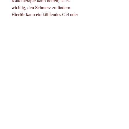
Kältetherapie kann helfen, ist es 
wichtig, den Schmerz zu lindern. 
Hierfür kann ein kühlendes Gel oder 
ein Eisbeutel auf den Nacken gelegt 
werden.
2. Entspannungstechniken
Entspannungstechniken wie Yoga, die 
Sie zu Hause durchführen können.
4. Schmerzmedikamente
Bei starken Schmerzen können auch 
Schmerzmedikamente wie Ibuprofen 
oder Paracetamol eingenommen 
werden. Diese sollten jedoch nur 
kurzfristig und in Absprache mit 
einem Arzt eingenommen werden.
5. Ergonomische Maßnahmen