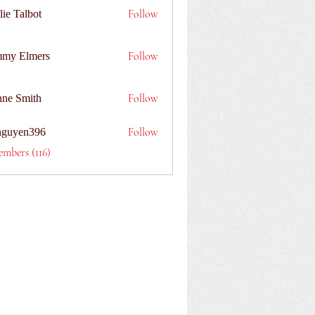
Follow
lie Talbot
Follow
my Elmers
Follow
nne Smith
Follow
nguyen396
n396
embers (116)