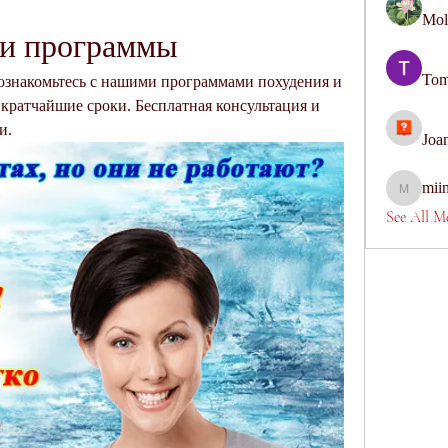
Mol
ми программы
Tom
ознакомьтесь с нашими программами похудения и 
 кратчайшие сроки. Бесплатная консультация и 
и.
Joa
mii
miinguye
See All M