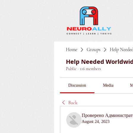
Home
Groups
Help Neede
Help Needed Worldwi
Public
·
116 members
Discussion
Media
M
Back
Проверено Администрато
August 24, 2023