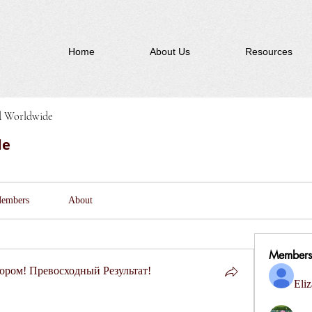
Home
About Us
Resources
d Worldwide
de
embers
About
Members
ром! Превосходный Результат!
Eliz