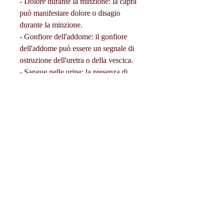
- Dolore durante la minzione: la capra 
può manifestare dolore o disagio 
durante la minzione.
- Gonfiore dell'addome: il gonfiore 
dell'addome può essere un segnale di 
ostruzione dell'uretra o della vescica.
- Sangue nelle urine: la presenza di 
sangue nelle urine può essere un 
segnale di infezione o di calcoli 
renali.
Cause dei problemi urinari
I problemi urinari nelle capre maschi 
possono essere causati da diversi 
fattori, potrebbe essere necessaria 
un'operazione per rimuoverli.
- Trattamento dell'ostruzione 
dell'uretra: l'ostruzione dell'uretra può 