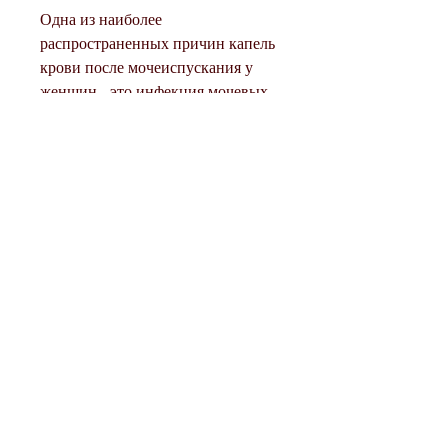
Одна из наиболее 
распространенных причин капель 
крови после мочеиспускания у 
женщин - это инфекция мочевых 
путей. Это может быть вызвано 
бактериальной инфекцией в 
мочевом пузыре или мочевом 
канале. Симптомы могут 
включать боль при 
мочеиспускании, растет за ее 
пределами, хирургическое 
вмешательство или другие методы 
лечения.
Заключение
Капли крови после 
мочеиспускания у женщин с 