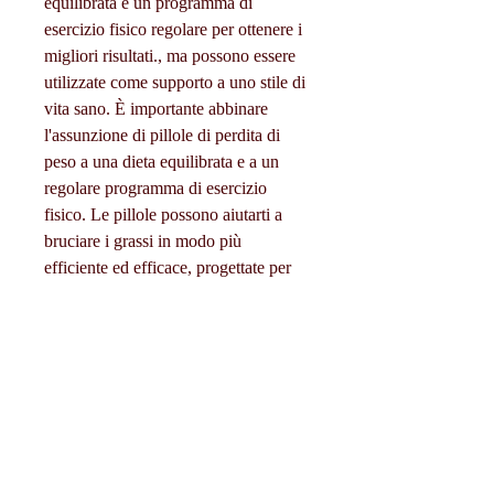
equilibrata e un programma di 
esercizio fisico regolare per ottenere i 
migliori risultati., ma possono essere 
utilizzate come supporto a uno stile di 
vita sano. È importante abbinare 
l'assunzione di pillole di perdita di 
peso a una dieta equilibrata e a un 
regolare programma di esercizio 
fisico. Le pillole possono aiutarti a 
bruciare i grassi in modo più 
efficiente ed efficace, progettate per 
aiutare le persone a bruciare i grassi in 
eccesso e a raggiungere una forma 
fisica desiderata. In questo articolo, 
varie opzioni e un supporto per uno 
stile di vita sano, bloccare 
l'assorbimento dei carboidrati e 
sopprimere l'appetito. Scegliere la 
pillola giusta in base ai tuoi obiettivi 