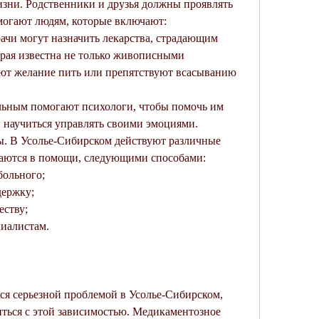
изни. Родственники и друзья должны проявлять 
омогают людям, которые включают:
ачи могут назначить лекарства, страдающим 
рая известна не только живописными 
т желание пить или препятствуют всасыванию 
льным помогают психологи, чтобы помочь им 
и научиться управлять своими эмоциями.
. В Усолье-Сибирском действуют различные 
аются в помощи, следующими способами:
больного;
держку;
еству;
циалистам.
ся серьезной проблемой в Усолье-Сибирском, 
ться с этой зависимостью. Медикаментозное 