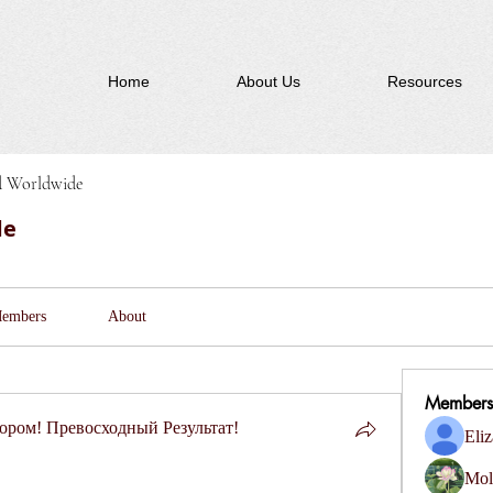
Home
About Us
Resources
d Worldwide
de
embers
About
Members
ром! Превосходный Результат!
Eliz
Mol