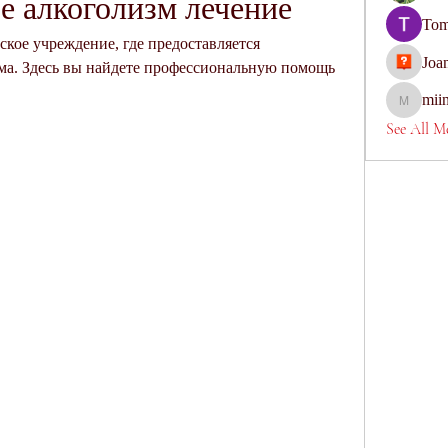
е алкоголизм лечение
Tom
кое учреждение, где предоставляется 
Joa
ма. Здесь вы найдете профессиональную помощь 
mii
miinguye
See All M