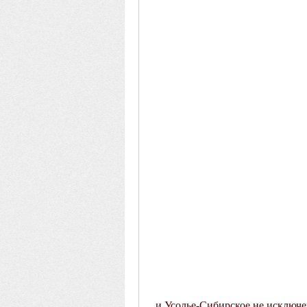
 и Усолье-Сибирское не исключ