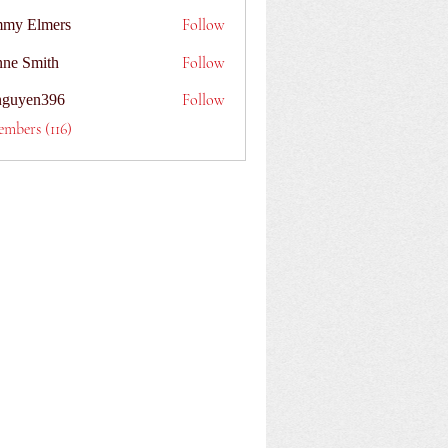
Follow
my Elmers
Follow
nne Smith
Follow
nguyen396
n396
embers (116)