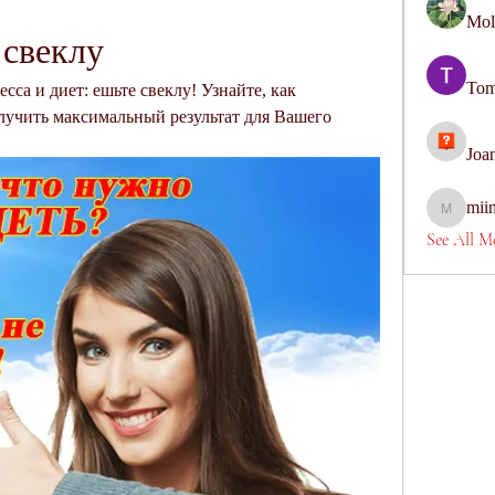
Mol
 свеклу
Tom
сса и диет: ешьте свеклу! Узнайте, как 
лучить максимальный результат для Вашего 
Joa
mii
miinguye
See All M