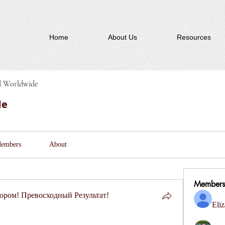
Home
About Us
Resources
d Worldwide
de
embers
About
Members
ром! Превосходный Результат!
Eliz