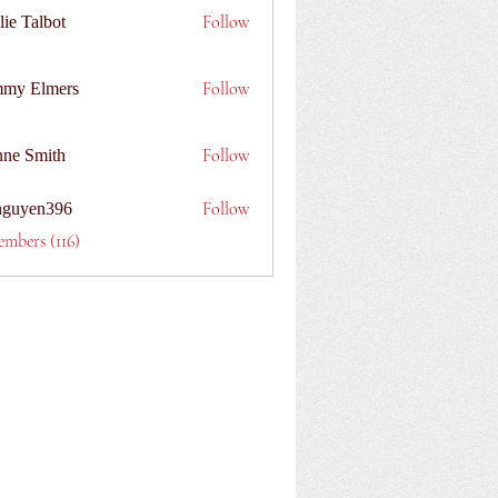
Follow
lie Talbot
Follow
my Elmers
Follow
nne Smith
Follow
nguyen396
n396
embers (116)