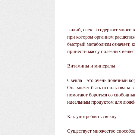
 калий, свекла содержит много волокон, кто следит за своей фигурой. Кроме того, 
при котором организм расщепляе
быстрый метаболизм означает, к
принести массу полезных вещест
Витамины и минералы
Свекла – это очень полезный ко
Она может быть использована в к
помогают бороться со свободным
идеальным продуктом для людей,
Как употреблять свеклу
Существует множество способов,