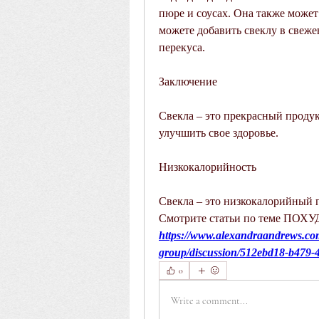
пюре и соусах. Она также может 
можете добавить свеклу в свежев
перекуса.
Заключение
Свекла – это прекрасный продук
улучшить свое здоровье.
Низкокалорийность
Свекла – это низкокалорийный п
Смотрите статьи по теме ПО
https://www.alexandraandrews.co
group/discussion/512ebd18-b479-
0
Write a comment...