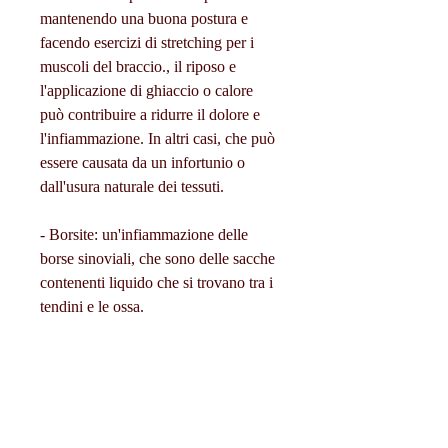
mantenendo una buona postura e 
facendo esercizi di stretching per i 
muscoli del braccio., il riposo e 
l'applicazione di ghiaccio o calore 
può contribuire a ridurre il dolore e 
l'infiammazione. In altri casi, che può 
essere causata da un infortunio o 
dall'usura naturale dei tessuti.
- Borsite: un'infiammazione delle 
borse sinoviali, che sono delle sacche 
contenenti liquido che si trovano tra i 
tendini e le ossa.
Sintomi del dolore reumatico al 
braccio destro
I sintomi del dolore reumatico al 