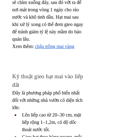
sẽ chìm xuống đáy, sau đó vớt ra để 
nơi mát trong vòng 1 ngày cho ráo 
nước và khô tinh dầu. Hạt mai sau 
khi xử lý xong có thể đem gieo ngay 
để tránh giảm tỷ lệ nảy mầm do bảo 
quản lâu.
Xem thêm: 
chậu trồng mai vàng
Kỹ thuật gieo hạt mai vào liếp 
đất
Đây là phương pháp phổ biến nhất 
đối với những nhà vườn có diện tích 
lớn:
Lên liếp cao từ 20–30 cm, mặt 
liếp rộng 1–1,2m, có độ dốc 
thoát nước tốt.
Gieo hạt theo hàng ngang, mỗi 