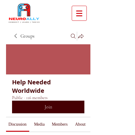
Groups
Help Needed
Worldwide
Public
·
116 members
Join
Discussion
Media
Members
About