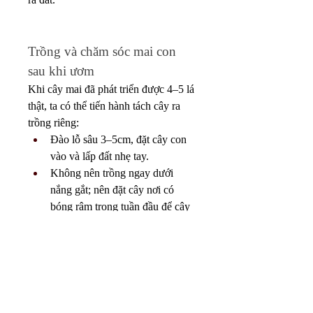
Trồng và chăm sóc mai con 
sau khi ươm
Khi cây mai đã phát triển được 4–5 lá 
thật, ta có thể tiến hành tách cây ra 
trồng riêng:
Đào lỗ sâu 3–5cm, đặt cây con 
vào và lấp đất nhẹ tay.
Không nên trồng ngay dưới 
nắng gắt; nên đặt cây nơi có 
bóng râm trong tuần đầu để cây 
hồi phục.
Tưới nước đều nhưng không để 
đất quá ẩm.
Sau 2 tuần, có thể sử dụng dung 
dịch kích rễ hữu cơ như Humic 
hoặc N3M để cây phát triển rễ 