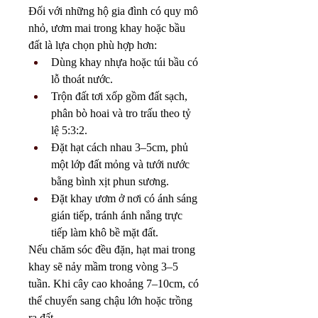
Đối với những hộ gia đình có quy mô 
nhỏ, ươm mai trong khay hoặc bầu 
đất là lựa chọn phù hợp hơn:
Dùng khay nhựa hoặc túi bầu có 
lỗ thoát nước.
Trộn đất tơi xốp gồm đất sạch, 
phân bò hoai và tro trấu theo tỷ 
lệ 5:3:2.
Đặt hạt cách nhau 3–5cm, phủ 
một lớp đất mỏng và tưới nước 
bằng bình xịt phun sương.
Đặt khay ươm ở nơi có ánh sáng 
gián tiếp, tránh ánh nắng trực 
tiếp làm khô bề mặt đất.
Nếu chăm sóc đều đặn, hạt mai trong 
khay sẽ nảy mầm trong vòng 3–5 
tuần. Khi cây cao khoảng 7–10cm, có 
thể chuyển sang chậu lớn hoặc trồng 
ra đất.